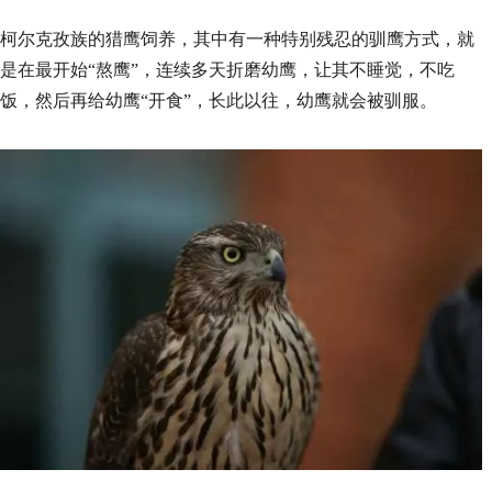
柯尔克孜族的猎鹰饲养，其中有一种特别残忍的驯鹰方式，就
是在最开始“熬鹰”，连续多天折磨幼鹰，让其不睡觉，不吃
饭，然后再给幼鹰“开食”，长此以往，幼鹰就会被驯服。