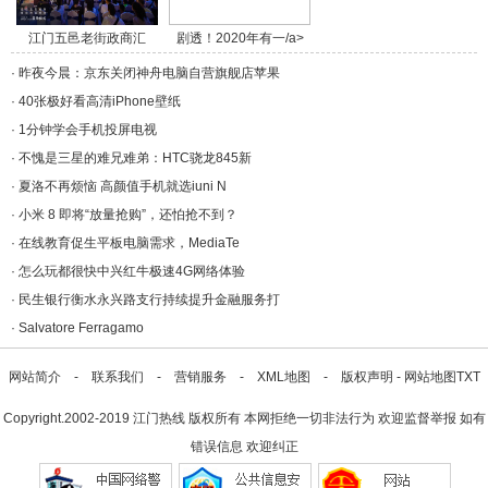
江门五邑老街政商汇
剧透！2020年有一/a>
聚/a>
·
昨夜今晨：京东关闭神舟电脑自营旗舰店苹果
·
40张极好看高清iPhone壁纸
·
1分钟学会手机投屏电视
·
不愧是三星的难兄难弟：HTC骁龙845新
·
夏洛不再烦恼 高颜值手机就选iuni N
·
小米 8 即将“放量抢购”，还怕抢不到？
·
在线教育促生平板电脑需求，MediaTe
·
怎么玩都很快中兴红牛极速4G网络体验
·
民生银行衡水永兴路支行持续提升金融服务打
·
Salvatore Ferragamo
网站简介
-
联系我们
-
营销服务
-
XML地图
-
版权声明
-
网站地图
TXT
Copyright.2002-2019
江门热线
版权所有 本网拒绝一切非法行为 欢迎监督举报 如有
错误信息 欢迎纠正