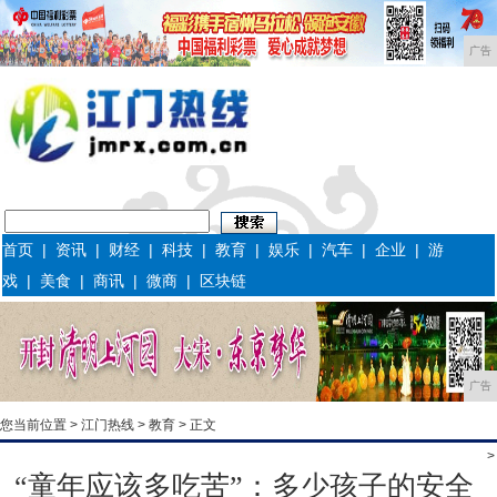
广告
首页
|
资讯
|
财经
|
科技
|
教育
|
娱乐
|
汽车
|
企业
|
游
戏
|
美食
|
商讯
|
微商
|
区块链
广告
您当前位置 >
江门热线
>
教育
> 正文
>
“童年应该多吃苦”：多少孩子的安全