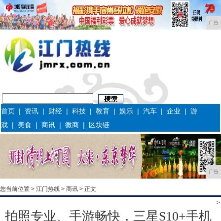
广告
首页
|
资讯
|
财经
|
科技
|
教育
|
娱乐
|
汽车
|
企业
|
游
戏
|
美食
|
商讯
|
微商
|
区块链
广告
您当前位置 >
江门热线
>
商讯
> 正文
>
拍照专业、手游畅快，三星S10+手机