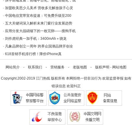
·
快手前端发展：前端中台化、前端智能化，我
·
加盟欧美思少儿美术 营收多元解放孩子心灵
·
中国电信宽带宣布提速：可免费升级至200
·
五大关键词深入解析未来门窗行业发展趋势
·
应用分发大战硝烟下的一枚完卵——搜狗手机
·
刘作虎经典一加手机：3400mAh＋骁龙
·
凡象品牌创立一周年 跨界众国潮品牌开创全
·
618首销手机排行榜！降价iPhone真
网站简介
-
联系我们
-
营销服务
-
老版地图
-
版权声明
-
网站地图
Copyright.2002-2019
江门热线
版权所有 本网拒绝一切非法行为 欢迎监督举报 如有
错误信息 欢迎纠正