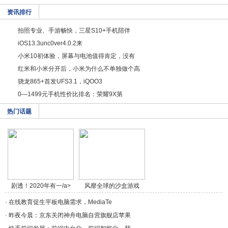
资讯排行
拍照专业、手游畅快，三星S10+手机陪伴
iOS13.3unc0ver4.0.2来
小米10初体验，屏幕与电池值得肯定，没有
红米和小米分开后，小米为什么不单独做个高
骁龙865+首发UFS3.1，iQOO3
0—1499元手机性价比排名：荣耀9X第
热门话题
剧透！2020年有一/a>
风靡全球的沙盒游戏
《/a>
·
在线教育促生平板电脑需求，MediaTe
·
昨夜今晨：京东关闭神舟电脑自营旗舰店苹果