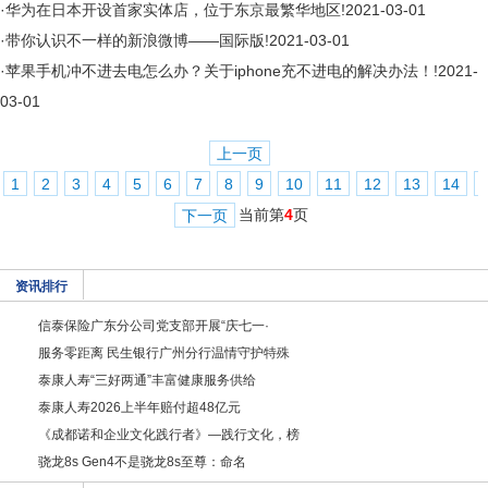
·
华为在日本开设首家实体店，位于东京最繁华地区!
2021-03-01
·
带你认识不一样的新浪微博——国际版!
2021-03-01
·
苹果手机冲不进去电怎么办？关于iphone充不进电的解决办法！!
2021-
03-01
上一页
1
2
3
4
5
6
7
8
9
10
11
12
13
14
当前第
4
页
下一页
资讯排行
信泰保险广东分公司党支部开展“庆七一·
服务零距离 民生银行广州分行温情守护特殊
泰康人寿“三好两通”丰富健康服务供给
泰康人寿2026上半年赔付超48亿元
《成都诺和企业文化践行者》—践行文化，榜
骁龙8s Gen4不是骁龙8s至尊：命名