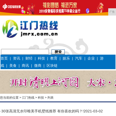
广告
首页
|
资讯
|
财经
|
科技
|
教育
|
娱乐
|
汽车
|
企业
|
游
戏
|
美食
|
商讯
|
微商
|
区块链
您当前的位置 >
江门热线
>
科技
> 列表
·
30张高清无水印唯美手机壁纸推荐 有你喜欢的吗？!
2021-03-02