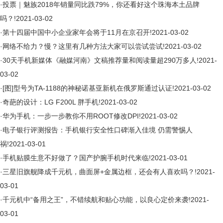
·
投票｜魅族2018年销量同比跌79%，你还看好这个珠海本土品牌
吗？!
2021-03-02
·
第十四届中国中小企业家年会将于11月在京召开!
2021-03-02
·
网络不给力？慢？这里有几种方法大家可以尝试尝试!
2021-03-02
·
30天手机新媒体《融媒河南》文稿推荐量和阅读量超290万多人!
2021-
03-02
·
[图]型号为TA-1188的神秘诺基亚新机在俄罗斯通过认证!
2021-03-02
·
奇葩的设计：LG F200L 胖手机!
2021-03-02
·
华为手机：一步一步教你不用ROOT修改DPI!
2021-03-02
·
电子银行评测报告：手机银行安全性口碑渐入佳境 仍需警惕人
祸!
2021-03-01
·
手机贴膜生意不好做了？国产护腕手机时代来临!
2021-03-01
·
三星旧旗舰降成千元机，曲面屏+金属边框，还会有人喜欢吗？!
2021-
03-01
·
千元机中“备用之王”，不错续航和贴心功能，以良心定价来袭!
2021-
03-01