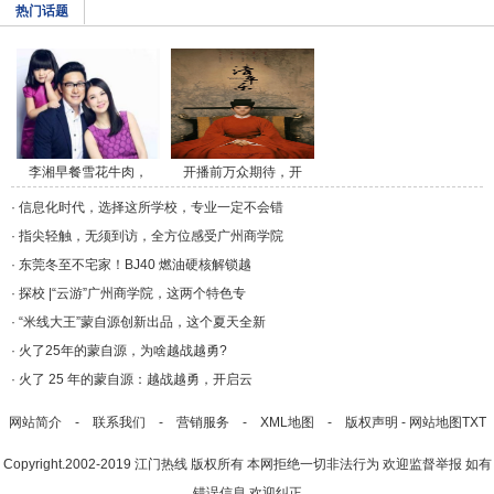
热门话题
李湘早餐雪花牛肉，
开播前万众期待，开
午/a>
播/a>
·
信息化时代，选择这所学校，专业一定不会错
·
指尖轻触，无须到访，全方位感受广州商学院
·
东莞冬至不宅家！BJ40 燃油硬核解锁越
·
探校 |“云游”广州商学院，这两个特色专
·
“米线大王”蒙自源创新出品，这个夏天全新
·
火了25年的蒙自源，为啥越战越勇?
·
火了 25 年的蒙自源：越战越勇，开启云
网站简介
-
联系我们
-
营销服务
-
XML地图
-
版权声明
-
网站地图
TXT
Copyright.2002-2019
江门热线
版权所有 本网拒绝一切非法行为 欢迎监督举报 如有
错误信息 欢迎纠正