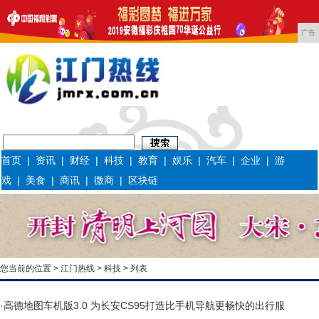
广告
首页
|
资讯
|
财经
|
科技
|
教育
|
娱乐
|
汽车
|
企业
|
游
戏
|
美食
|
商讯
|
微商
|
区块链
您当前的位置 >
江门热线
>
科技
> 列表
·
高德地图车机版3.0 为长安CS95打造比手机导航更畅快的出行服