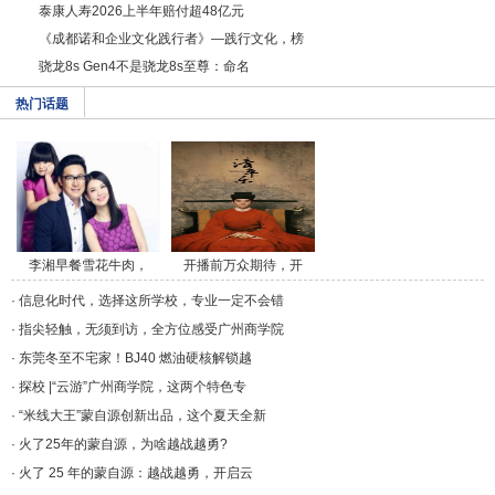
泰康人寿2026上半年赔付超48亿元
《成都诺和企业文化践行者》—践行文化，榜
骁龙8s Gen4不是骁龙8s至尊：命名
热门话题
李湘早餐雪花牛肉，
开播前万众期待，开
午/a>
播/a>
·
信息化时代，选择这所学校，专业一定不会错
·
指尖轻触，无须到访，全方位感受广州商学院
·
东莞冬至不宅家！BJ40 燃油硬核解锁越
·
探校 |“云游”广州商学院，这两个特色专
·
“米线大王”蒙自源创新出品，这个夏天全新
·
火了25年的蒙自源，为啥越战越勇?
·
火了 25 年的蒙自源：越战越勇，开启云