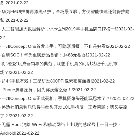
务!
2021-02-22
·
华为EMUI投屏再添黑科技，全场景互联，方便智能快速还能保护隐
私!
2021-02-22
·
人工智能加大数据解析，vivo位列2019年手机品牌口碑榜一!
2021-02-
22
·
一加Concept One首发上手：可隐形后摄，不止是好看!
2021-02-22
·
自研SOC！华为重磅新品首销：1488元很香!
2021-02-22
·
将“碰瓷”玩成营销界的典范，联想手机真的可以站稳千元机市
场？!
2021-02-22
·
超4K手机有戏！三星研发800PPI像素密度面板!
2021-02-22
·
iPhone屏幕泛黄，因为你没这么做！!
2021-02-22
·
一加Concept One正式亮相，手机摄像头还能玩忍术了？!
2021-02-22
·
路透社消息称腾讯将与拳头开发LOL手机版，王者荣耀：我又要凉
了？!
2021-02-22
·
无需 Root 消除 Wi-Fi 和移动网络上出现的感叹号丨一日一技 ·
Android!
2021-02-22