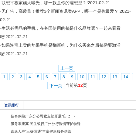
·
联想平板家族大曝光，哪一款是你的理想型？!
2021-02-21
·
无广告，高质量！推荐3个新闻资讯类APP，哪一个是你最爱？!
2021-
02-21
·
生活必需品的手机，在各国使用的都是什么品牌呢？一起来看看
吧!
2021-02-21
·
如果淘宝上卖的苹果手机是翻新机，为什么买来之后都需要激活
呢!
2021-02-21
上一页
1
2
3
4
5
6
7
8
9
10
11
12
13
14
当前第
12
页
下一页
资讯排行
信泰保险广东分公司党支部开展“庆七一·
服务零距离 民生银行广州分行温情守护特殊
泰康人寿“三好两通”丰富健康服务供给