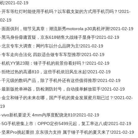
机!
2021-02-19
·
开车等红灯时能使用手机吗？以车载支架的方式用手机罚吗？!
2021-
02-19
·
面面俱到，细节见真章：潮流新秀motorola p30真机评测!
2021-02-19
·
黑马身份毋庸置疑，京东618销售大战锤子显身手!
2021-02-19
·
北京专车大调查：网约车以什么品牌为主!
2021-02-19
·
专车走向合法化 四款适合做专车车型推荐!
2021-02-19
·
机机YY第23期：锤子手机的前景你看好吗？!
2021-02-19
·
拒绝过热的高通810，这些手机依旧风生水起!
2021-02-19
·
千元级的数码产品，除了手机外还有这些值得推荐!
2021-02-19
·
最新版抢单神器，防检测防封号，自动接单解放双手!
2021-02-19
·
金立和锤子的未来在哪，国产手机的黄金发展蜜月期已过？!
2021-02-
19
·
vivo新机要逆天 4mm内厚度配骁龙810!
2021-02-19
·
5G手机密集上市：OPPO定价5499元起，复工率达八成!
2021-02-19
·
坚果Pro挑起重担 京东强力支持 属于锤子手机的夏天来了!
2021-02-19