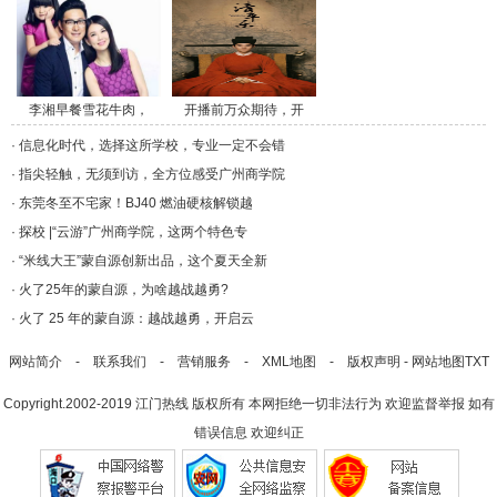
李湘早餐雪花牛肉，
开播前万众期待，开
午/a>
播/a>
·
信息化时代，选择这所学校，专业一定不会错
·
指尖轻触，无须到访，全方位感受广州商学院
·
东莞冬至不宅家！BJ40 燃油硬核解锁越
·
探校 |“云游”广州商学院，这两个特色专
·
“米线大王”蒙自源创新出品，这个夏天全新
·
火了25年的蒙自源，为啥越战越勇?
·
火了 25 年的蒙自源：越战越勇，开启云
网站简介
-
联系我们
-
营销服务
-
XML地图
-
版权声明
-
网站地图
TXT
Copyright.2002-2019
江门热线
版权所有 本网拒绝一切非法行为 欢迎监督举报 如有
错误信息 欢迎纠正