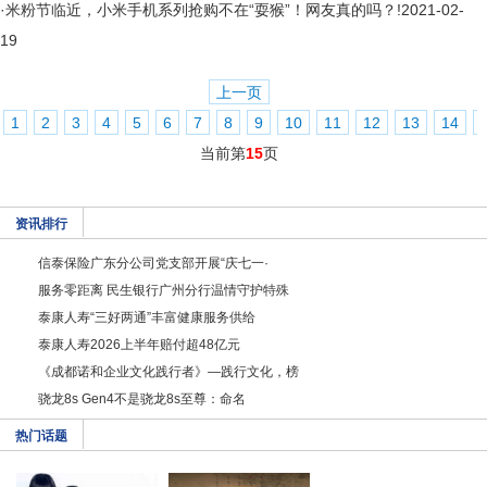
·
米粉节临近，小米手机系列抢购不在“耍猴”！网友真的吗？!
2021-02-
19
上一页
1
2
3
4
5
6
7
8
9
10
11
12
13
14
当前第
15
页
资讯排行
信泰保险广东分公司党支部开展“庆七一·
服务零距离 民生银行广州分行温情守护特殊
泰康人寿“三好两通”丰富健康服务供给
泰康人寿2026上半年赔付超48亿元
《成都诺和企业文化践行者》—践行文化，榜
骁龙8s Gen4不是骁龙8s至尊：命名
热门话题