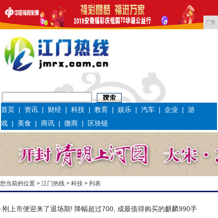
广告
首页
|
资讯
|
财经
|
科技
|
教育
|
娱乐
|
汽车
|
企业
|
游
戏
|
美食
|
商讯
|
微商
|
区块链
您当前的位置 >
江门热线
>
科技
> 列表
·
刚上市便迎来了退场期! 降幅超过700, 成最值得购买的麒麟990手