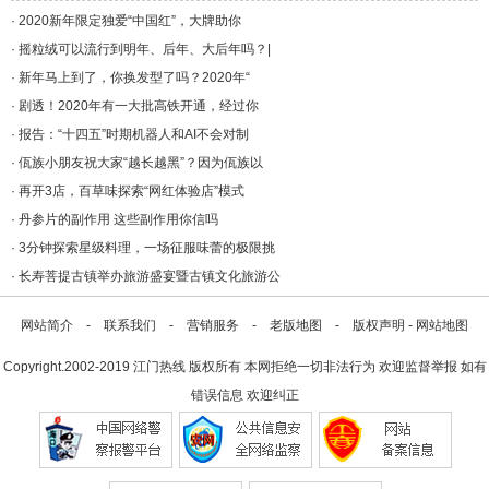
年/a>
·
2020新年限定独爱“中国红”，大牌助你
·
摇粒绒可以流行到明年、后年、大后年吗？|
·
新年马上到了，你换发型了吗？2020年“
·
剧透！2020年有一大批高铁开通，经过你
·
报告：“十四五”时期机器人和AI不会对制
·
佤族小朋友祝大家“越长越黑”？因为佤族以
·
再开3店，百草味探索“网红体验店”模式
·
丹参片的副作用 这些副作用你信吗
·
3分钟探索星级料理，一场征服味蕾的极限挑
·
长寿菩提古镇举办旅游盛宴暨古镇文化旅游公
网站简介
-
联系我们
-
营销服务
-
老版地图
-
版权声明
-
网站地图
Copyright.2002-2019
江门热线
版权所有 本网拒绝一切非法行为 欢迎监督举报 如有
错误信息 欢迎纠正