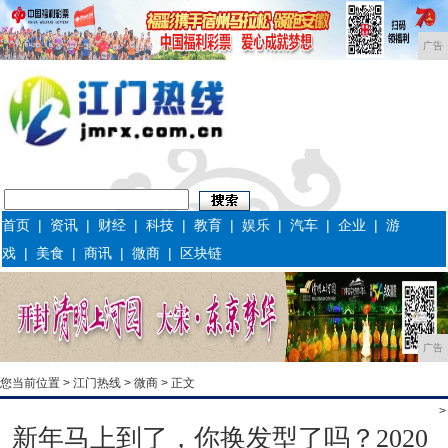
广告
首页
|
资讯
|
财经
|
科技
|
教育
|
娱乐
|
汽车
|
企业
|
游
戏
|
美食
|
商讯
|
微商
|
区块链
广告
您当前位置 >
江门热线
>
微商
> 正文
>
新年马上到了，你换发型了吗？2020