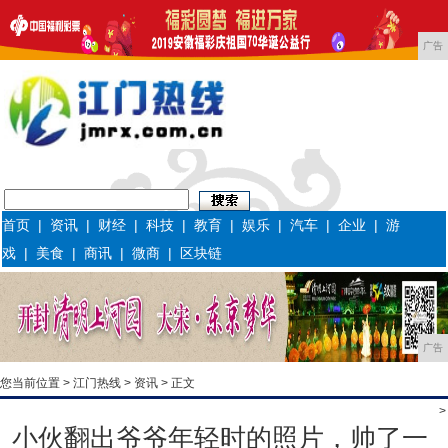
广告
首页
|
资讯
|
财经
|
科技
|
教育
|
娱乐
|
汽车
|
企业
|
游
戏
|
美食
|
商讯
|
微商
|
区块链
广告
您当前位置 >
江门热线
>
资讯
> 正文
>
小伙翻出爷爷年轻时的照片，帅了一