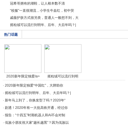
冠希哥拥有的潮鞋，让人根本数不清
“校服”一直很潮流，小学生牛血红，初中荧
戚薇护肤方式很另类，普通人一般想不到，大
摇粒绒可以流行到明年、后年、大后年吗？|
热门话题
2020新年限定独爱/a>
摇粒绒可以流行到明
年/a>
·
2020新年限定独爱“中国红”，大牌助你
·
摇粒绒可以流行到明年、后年、大后年吗？|
·
新年马上到了，你换发型了吗？2020年“
·
剧透！2020年有一大批高铁开通，经过你
·
报告：“十四五”时期机器人和AI不会对制
·
佤族小朋友祝大家“越长越黑”？因为佤族以