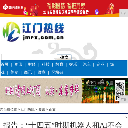
广告
首页
|
资讯
|
财经
|
科技
|
教育
|
娱乐
|
汽车
|
企业
|
游
戏
|
美食
|
商讯
|
微商
|
区块链
广告
您当前位置 >
江门热线
>
资讯
> 正文
>
报告：“十四五”时期机器人和AI不会