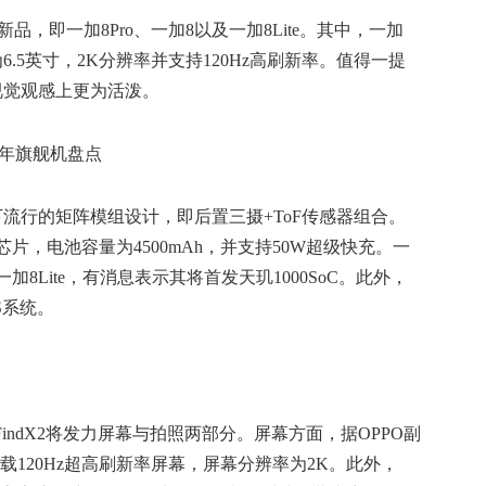
，即一加8Pro、一加8以及一加8Lite。其中，一加
6.5英寸，2K分辨率并支持120Hz高刷新率。值得一提
视觉观感上更为活泼。
下流行的矩阵模组设计，即后置三摄+ToF传感器组合。
5芯片，电池容量为4500mAh，并支持50W超级快充。一
加8Lite，有消息表示其将首发天玑1000SoC。此外，
S系统。
OFindX2将发力屏幕与拍照两部分。屏幕方面，据OPPO副
将搭载120Hz超高刷新率屏幕，屏幕分辨率为2K。此外，