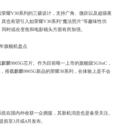
续荣耀V30系列的三摄设计，支持广角、微距以及超级夜
其也有望引入如荣耀V30系列“魔法照片”等趣味性功
。同时或在变焦和电影镜头方面有所加强。
麒麟9905G芯片。作为目前唯一上市的旗舰级5GSoC，
见，搭载麒麟9905G新品的荣耀30系列，在体验上是不会
系统在国内外收获一众拥簇，其新机消息也是备受关注。
提前至3月或4月发布。