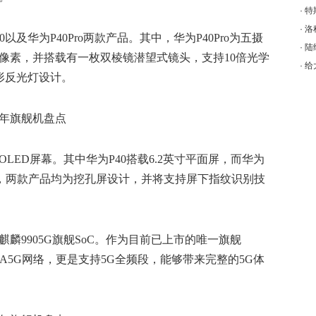
·
特
·
洛
以及华为P40Pro两款产品。其中，华为P40Pro为五摄
·
陆
万像素，并搭载有一枚双棱镜潜望式镜头，支持10倍光学
·
给
形反光灯设计。
LED屏幕。其中华为P40搭载6.2英寸平面屏，而华为
。当然，两款产品均为挖孔屏设计，并将支持屏下指纹识别技
麒麟9905G旗舰SoC。作为目前已上市的唯一旗舰
/NSA5G网络，更是支持5G全频段，能够带来完整的5G体