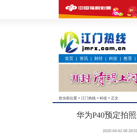
首页
|
资讯
|
财经
|
科技
|
教育
您当前位置 >
江门热线
>
科技
> 正文
华为P40预定拍
2020-04-02 06:28:0