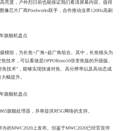
00nit超高亮度，户外烈日前也能保证我们看清屏幕内容。值得
芯片厂商Pixelworks联手，合作推动业界120Hz高刷
后置三摄模组，为长焦+广角+超广角组合。其中，长焦镜头为
焦技术，可以看做是OPPOReno10倍变焦版的升级版。
素全向对焦技术”，能够实现快速对焦、高分辨率以及高动态成
有大幅提升。
骁龙865旗舰处理器，并将提供对5G网络的支持。
月举办的MWC2020上发布。但鉴于MWC2020已经官宣停