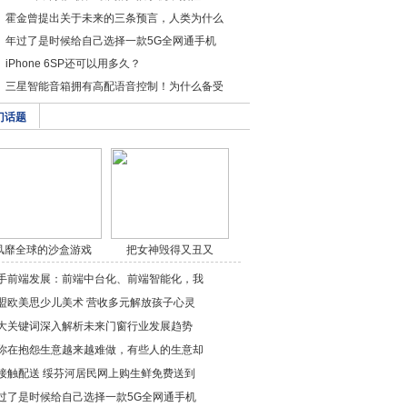
霍金曾提出关于未来的三条预言，人类为什么
年过了是时候给自己选择一款5G全网通手机
iPhone 6SP还可以用多久？
三星智能音箱拥有高配语音控制！为什么备受
门话题
风靡全球的沙盒游戏
把女神毁得又丑又
《/a>
秃，/a>
手前端发展：前端中台化、前端智能化，我
盟欧美思少儿美术 营收多元解放孩子心灵
大关键词深入解析未来门窗行业发展趋势
你在抱怨生意越来越难做，有些人的生意却
接触配送 绥芬河居民网上购生鲜免费送到
过了是时候给自己选择一款5G全网通手机