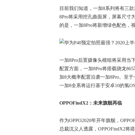
目前我们知道，一加8系列将有三款新品
8Pro将采用挖孔曲面屏，屏幕尺寸为
的是，一加8Pro将新增绿色配色，
一加8Pro后置摄像头模组将采用当
配置方面，一加8Pro将搭载骁龙86
加8大概率配置沿袭一加8Pro。至于一
一加8全系将运行基于安卓10的氢O
O
PPOF
ind
X2：未来旗舰再临
作为OPPO2020年开年旗舰，OPP
总裁沈义人透露，OPPOFindX2