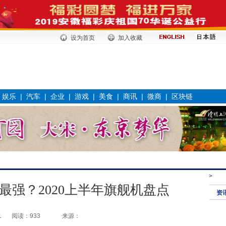
设为首页
加入收藏
|
娱乐
|
汽车
|
企业
|
游戏
|
美食
|
商讯
|
微商
|
区块链
>
照最强？2020上半年旗舰机盘点
资
1
阅读：933
来源：