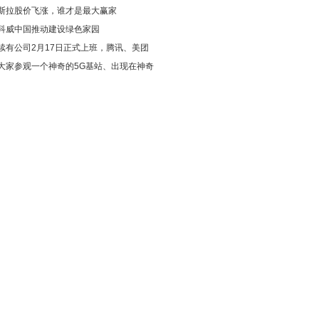
斯拉股价飞涨，谁才是最大赢家
科威中国推动建设绿色家园
续有公司2月17日正式上班，腾讯、美团
大家参观一个神奇的5G基站、出现在神奇