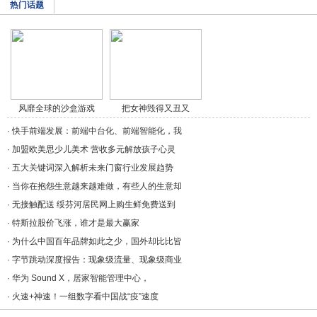
热门话题
风靡全球的沙盒游戏
把女神毁得又丑又
《/a>
秃，/a>
·
快手前端发展：前端中台化、前端智能化，我
·
加盟欧美思少儿美术 营收多元解放孩子心灵
·
五大关键词深入解析未来门窗行业发展趋势
·
当你在抱怨生意越来越难做，有些人的生意却
·
无接触配送 绥芬河居民网上购生鲜免费送到
·
特斯拉股价飞涨，谁才是最大赢家
·
为什么中国百年品牌如此之少，国外却比比皆
·
字节跳动深度报告：现象级流量、现象级商业
·
华为 Sound X，居家智能管理中心，
·
火速+神速！一组数字看中国战“疫”速度