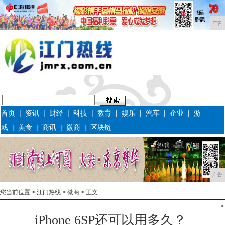
广告
首页
|
资讯
|
财经
|
科技
|
教育
|
娱乐
|
汽车
|
企业
|
游
戏
|
美食
|
商讯
|
微商
|
区块链
广告
您当前位置 >
江门热线
>
微商
> 正文
>
iPhone 6SP还可以用多久？