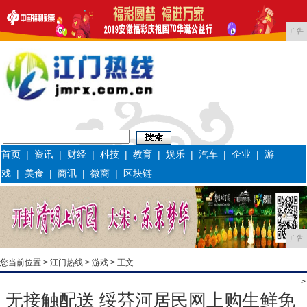
广告
首页
|
资讯
|
财经
|
科技
|
教育
|
娱乐
|
汽车
|
企业
|
游
戏
|
美食
|
商讯
|
微商
|
区块链
广告
您当前位置 >
江门热线
>
游戏
> 正文
>
无接触配送 绥芬河居民网上购生鲜免