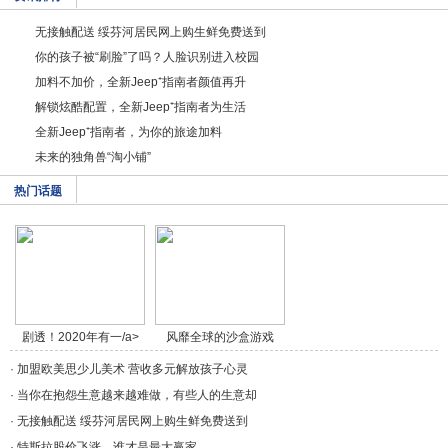
无接触配送 绥芬河居民网上购生鲜免费送到
你的孩子被“刷脸”了吗？人脸识别进入校园
加料不加价，全新Jeep⁺指南者颜值再升
解锁炫酷配置，全新Jeep⁺指南者为生活
全新Jeep⁺指南者，为你的旅途加料
未来的独角兽“淘小铺”
热门话题
剧透！2020年有一/a>
风靡全球的沙盒游戏
《/a>
·
加盟欧美思少儿美术 营收多元解放孩子心灵
·
当你在抱怨生意越来越难做，有些人的生意却
·
无接触配送 绥芬河居民网上购生鲜免费送到
·
特斯拉股价飞涨，谁才是最大赢家