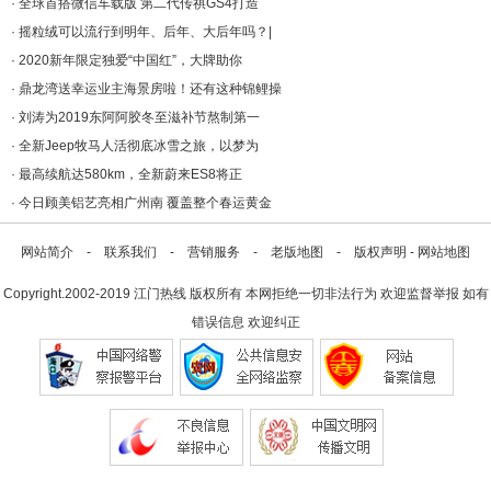
·
全球首搭微信车载版 第二代传祺GS4打造
·
摇粒绒可以流行到明年、后年、大后年吗？|
·
2020新年限定独爱“中国红”，大牌助你
·
鼎龙湾送幸运业主海景房啦！还有这种锦鲤操
·
刘涛为2019东阿阿胶冬至滋补节熬制第一
·
全新Jeep牧马人活彻底冰雪之旅，以梦为
·
最高续航达580km，全新蔚来ES8将正
·
今日顾美铝艺亮相广州南 覆盖整个春运黄金
网站简介
-
联系我们
-
营销服务
-
老版地图
-
版权声明
-
网站地图
Copyright.2002-2019
江门热线
版权所有 本网拒绝一切非法行为 欢迎监督举报 如有
错误信息 欢迎纠正