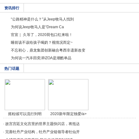
资讯排行
“公路精神是什么？”从Jeep牧马人找到
为何说Jeep牧马人是“Dream Ca
官宣｜ 久等了，2020荷包口红来啦！
睡前该不该给孩子喝奶？视情况而定~
不忘初心，鼎龙集团创新融合粤西非遗新改变
为何说一汽丰田奕泽IZOA是潮酷单品
热门话题
摇粒绒可以流行到明
2020新年限定独爱/a>
年/a>
·
故宫宫廷文化宫里的世界主题快闪店，将抵达
·
完善牡丹产业结构，牡丹产业链领导者牡仙开