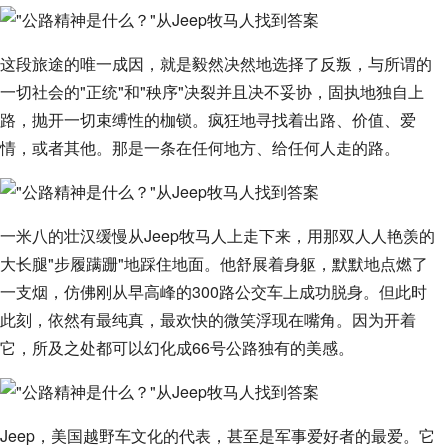
这段旅途的唯一成因，就是毅然决然地选择了反叛，与所谓的
一切社会的"正统"和"秧序"决裂并且决不妥协，固执地独自上
路，抛开一切束缚性的枷锁。疯狂地寻找着出路、价值、爱
情，或者其他。那是一条在任何地方、给任何人走的路。
一米八的壮汉缓慢从Jeep牧马人上走下来，用那双人人艳羡的
大长腿"步履蹒跚"地踩住地面。他舒展着身躯，默默地点燃了
一支烟，仿佛刚从早高峰的300路公交车上成功脱身。但此时
此刻，依然有最纯真，最欢快的微笑浮现在嘴角。因为开着
它，所及之处都可以幻化成66号公路独有的美感。
Jeep，美国越野车文化的代表，甚至是军事爱好者的最爱。它