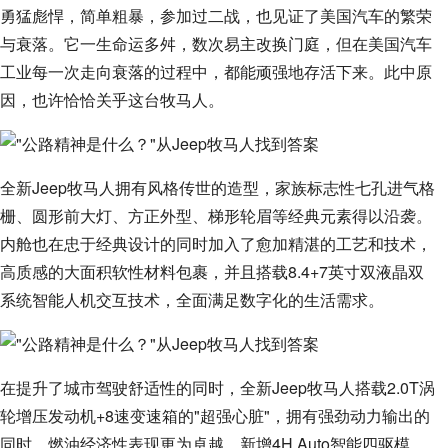
勇猛彪悍，简单粗暴，参加过二战，也见证了美国汽车的繁荣
与衰落。它一生命运多舛，数次易主改换门庭，但在美国汽车
工业每一次走向衰落的过程中，都能顽强地存活下来。此中原
因，也许恰恰关乎这台牧马人。
全新Jeep牧马人拥有风格传世的造型，家族标志性七孔进气格
栅、圆形前大灯、方正外型、梯形轮眉等经典元素得以沿袭。
内舱也在忠于经典设计的同时加入了愈加精湛的工艺和技术，
高质感的大面积软性材料包裹，并且搭载8.4+7英寸双液晶双
系统智能人机交互技术，全面满足数字化的生活需求。
在提升了城市驾驶舒适性的同时，全新Jeep牧马人搭载2.0T涡
轮增压发动机+8速变速箱的"超强心脏"，拥有强劲动力输出的
同时，燃油经济性表现更为卓越。新增4H Auto智能四驱模