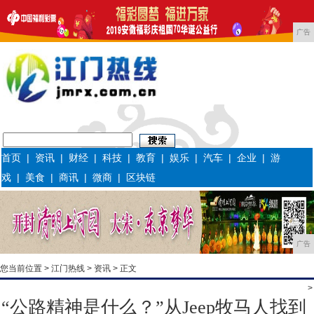
广告
首页
|
资讯
|
财经
|
科技
|
教育
|
娱乐
|
汽车
|
企业
|
游
戏
|
美食
|
商讯
|
微商
|
区块链
广告
您当前位置 >
江门热线
>
资讯
> 正文
>
“公路精神是什么？”从Jeep牧马人找到