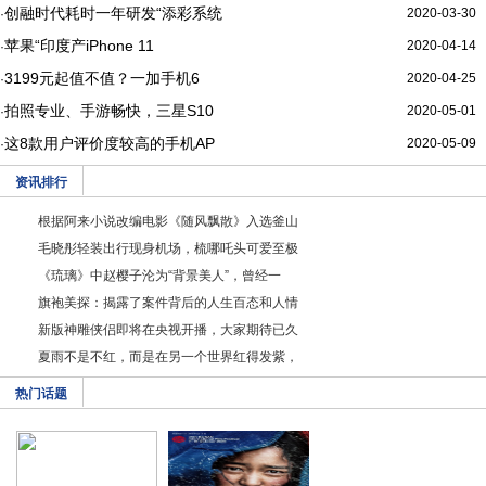
创融时代耗时一年研发“添彩系统
2020-03-30
·
苹果“印度产iPhone 11
2020-04-14
·
3199元起值不值？一加手机6
2020-04-25
·
拍照专业、手游畅快，三星S10
2020-05-01
·
这8款用户评价度较高的手机AP
2020-05-09
·
资讯排行
根据阿来小说改编电影《随风飘散》入选釜山
毛晓彤轻装出行现身机场，梳哪吒头可爱至极
《琉璃》中赵樱子沦为“背景美人”，曾经一
旗袍美探：揭露了案件背后的人生百态和人情
新版神雕侠侣即将在央视开播，大家期待已久
夏雨不是不红，而是在另一个世界红得发紫，
热门话题