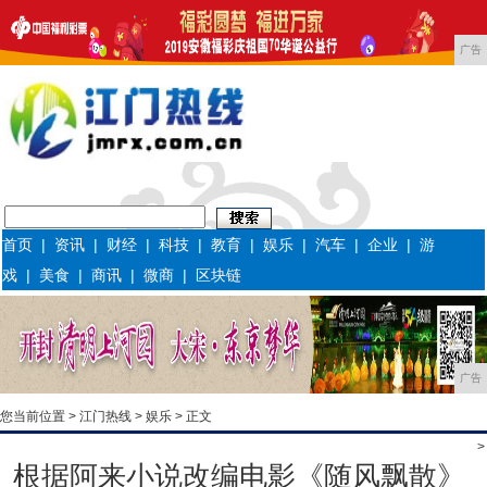
广告
首页
|
资讯
|
财经
|
科技
|
教育
|
娱乐
|
汽车
|
企业
|
游
戏
|
美食
|
商讯
|
微商
|
区块链
广告
您当前位置 >
江门热线
>
娱乐
> 正文
>
根据阿来小说改编电影《随风飘散》