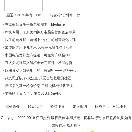
剧透！2020年有一/a>
马云花5分钟拿下孙
正/a>
·
在线教育促生平板电脑需求，MediaTe
·
昨夜今晨：京东关闭神舟电脑自营旗舰店苹果
·
快手前端发展：前端中台化、前端智能化，我
·
加盟欧美思少儿美术 营收多元解放孩子心灵
·
中国电信宽带宣布提速：可免费升级至200
·
五大关键词深入解析未来门窗行业发展趋势
·
应用分发大战硝烟下的一枚完卵——搜狗手机
·
武汉恩派以“四大法宝”关爱奋战基层的社区
·
疫情后的新一轮涨价潮,工程类机械销售正快
·
苹果终于良心了：在iOS13上为iPho
网站简介
-
联系我们
-
营销服务
-
老版地图
-
版权声明
-
网站地图
Copyright.2002-2019
江门热线
版权所有 本网拒绝一切非法行为 欢迎监督举报 如有
错误信息 欢迎纠正