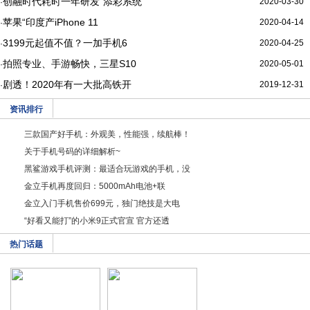
创融时代耗时一年研发“添彩系统
2020-03-30
·
苹果“印度产iPhone 11
2020-04-14
·
3199元起值不值？一加手机6
2020-04-25
·
拍照专业、手游畅快，三星S10
2020-05-01
·
剧透！2020年有一大批高铁开
2019-12-31
·
资讯排行
三款国产好手机：外观美，性能强，续航棒！
关于手机号码的详细解析~
黑鲨游戏手机评测：最适合玩游戏的手机，没
金立手机再度回归：5000mAh电池+联
金立入门手机售价699元，独门绝技是大电
“好看又能打”的小米9正式官宣 官方还透
热门话题