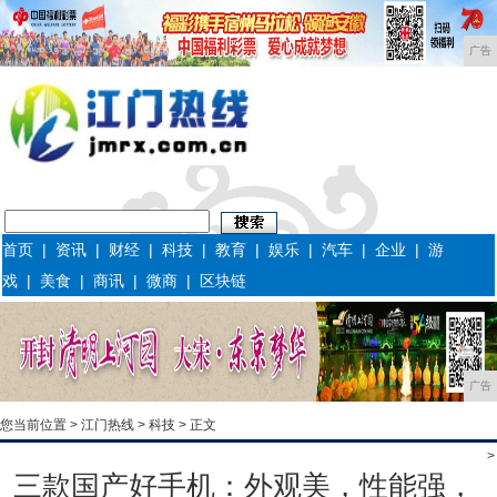
广告
首页
|
资讯
|
财经
|
科技
|
教育
|
娱乐
|
汽车
|
企业
|
游
戏
|
美食
|
商讯
|
微商
|
区块链
广告
您当前位置 >
江门热线
>
科技
> 正文
>
三款国产好手机：外观美，性能强，