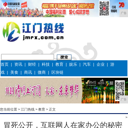
广告
首页
|
资讯
|
财经
|
科技
|
教育
|
娱乐
|
汽车
|
企业
|
游
戏
|
美食
|
商讯
|
微商
|
区块链
广告
您当前位置 >
江门热线
>
教育
> 正文
>
冒死公开，互联网人在家办公的秘密