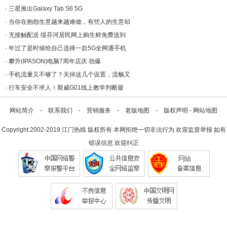
·
三星推出Galaxy Tab S6 5G
·
当你在抱怨生意越来越难做，有些人的生意却
·
无接触配送 绥芬河居民网上购生鲜免费送到
·
年过了是时候给自己选择一款5G全网通手机
·
攀升(IPASON)电脑7周年店庆 劲爆
·
手机流量又不够了？关掉这几个设置，流畅又
·
行车安全不求人！斯威G01线上教学判断最
网站简介
-
联系我们
-
营销服务
-
老版地图
-
版权声明
-
网站地图
Copyright.2002-2019
江门热线
版权所有 本网拒绝一切非法行为 欢迎监督举报 如有
错误信息 欢迎纠正