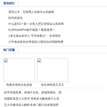
资讯排行
冒死公开，互联网人在家办公的秘密
软件的进化
什么是5G？第一次有人把它讲得这么简单明
红米Note8Pro能不能面？重度使用一
1美元逼出的华人“半导体教父”：全球高科
小牛电动发布全球首款L2级别自动驾驶电摩
热门话题
风靡全球的沙盒游戏
把女神毁得又丑又
《/a>
秃，/a>
·
快手前端发展：前端中台化、前端智能化，我
·
加盟欧美思少儿美术 营收多元解放孩子心灵
·
五大关键词深入解析未来门窗行业发展趋势