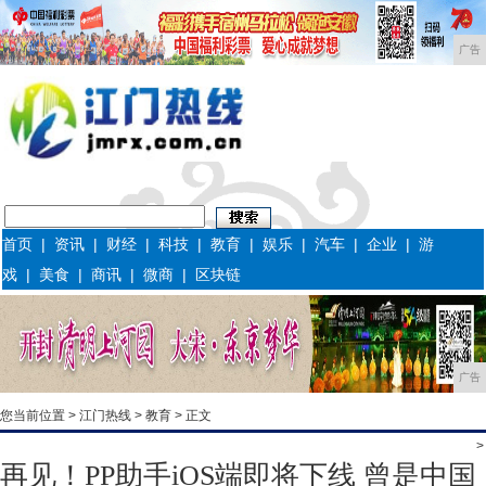
广告
首页
|
资讯
|
财经
|
科技
|
教育
|
娱乐
|
汽车
|
企业
|
游
戏
|
美食
|
商讯
|
微商
|
区块链
广告
您当前位置 >
江门热线
>
教育
> 正文
>
再见！PP助手iOS端即将下线 曾是中国