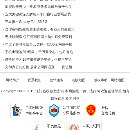
·
加盟欧美思少儿美术 营收多元解放孩子心灵
·
五大关键词深入解析未来门窗行业发展趋势
·
三星推出Galaxy Tab S6 5G
·
当你在抱怨生意越来越难做，有些人的生意却
·
无接触配送 绥芬河居民网上购生鲜免费送到
·
年过了是时候给自己选择一款5G全网通手机
·
手机出现这2种现象，千万要小心，也许有危
·
进击的华为19年依然逆势增长，坐稳世界第
·
文印办公的好物 居家公司两适宜——联想领
网站简介
-
联系我们
-
营销服务
-
老版地图
-
版权声明
-
网站地图
Copyright.2002-2019
江门热线
版权所有 本网拒绝一切非法行为 欢迎监督举报 如有
错误信息 欢迎纠正