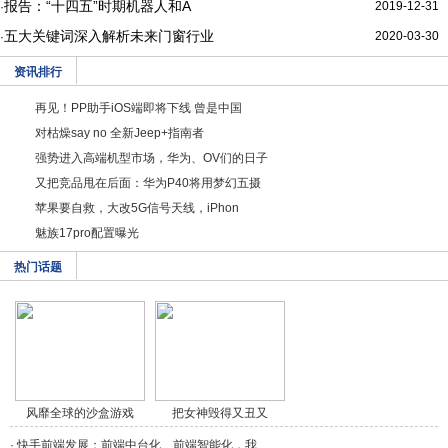
报告：“十四五”时期机器人和A
2019-12-31
·
五大关键词深入解析未来门窗行业
2020-03-30
·
资讯排行
再见！PP助手iOS端即将下线 曾是中国
对枯燥say no 全新Jeep+指南者
强势进入高端机型市场，华为、OV们的日子
又把竞品甩在后面：华为P40将用梦幻五摄
苹果要自救，大改5G信号天线，iPhon
魅族17pro配置曝光
热门话题
风靡全球的沙盒游戏
把女神毁得又丑又
《/a>
秃，/a>
·
快手前端发展：前端中台化、前端智能化，我