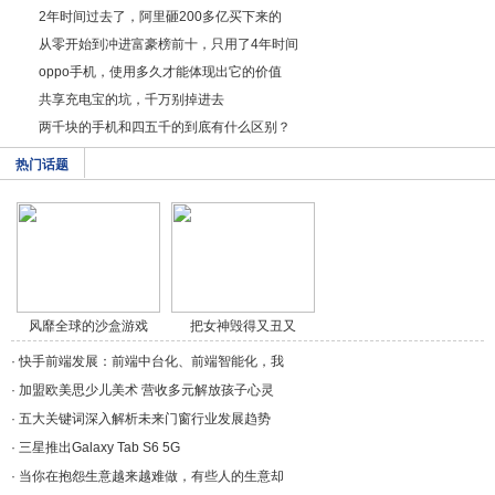
2年时间过去了，阿里砸200多亿买下来的
从零开始到冲进富豪榜前十，只用了4年时间
oppo手机，使用多久才能体现出它的价值
共享充电宝的坑，千万别掉进去
两千块的手机和四五千的到底有什么区别？
热门话题
风靡全球的沙盒游戏
把女神毁得又丑又
《/a>
秃，/a>
·
快手前端发展：前端中台化、前端智能化，我
·
加盟欧美思少儿美术 营收多元解放孩子心灵
·
五大关键词深入解析未来门窗行业发展趋势
·
三星推出Galaxy Tab S6 5G
·
当你在抱怨生意越来越难做，有些人的生意却