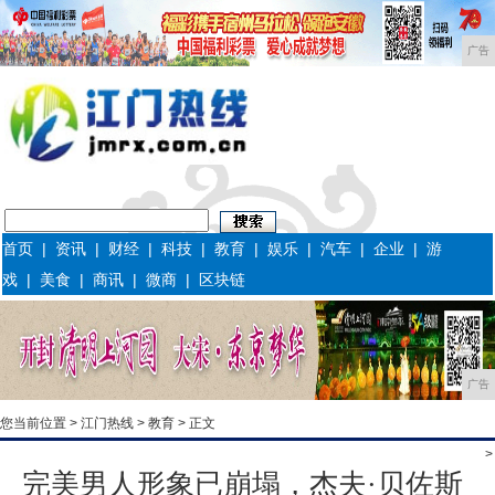
广告
首页
|
资讯
|
财经
|
科技
|
教育
|
娱乐
|
汽车
|
企业
|
游
戏
|
美食
|
商讯
|
微商
|
区块链
广告
您当前位置 >
江门热线
>
教育
> 正文
>
完美男人形象已崩塌，杰夫·贝佐斯