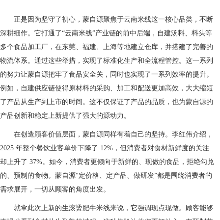
正是因为坚守了初心，蒙自源聚焦于云南米线这一核心品类，不断
深耕细作。它打通了“云南米线”产业链的前中后端，自建汤料、料头等
多个食品加工厂，在东莞、福建、上海等地建立仓库，并搭建了完善的
物流体系。通过这些举措，实现了标准化生产和全流程管控。这一系列
的努力让蒙自源把牢了食品安全关，同时也实现了一系列效率的提升。
例如，自建供应链使得原材料的采购、加工和配送更加高效，大大缩短
了产品从生产到上市的时间。这不仅保证了产品的品质，也为蒙自源的
产品创新和稳定上新提供了强大的源动力。
在创造顾客价值层面，蒙自源同样有着自己的坚持。李红伟介绍，
2025 年整个餐饮业客单价下降了 12%，但消费者对食材新鲜度的关注
却上升了 37%。如今，消费者更倾向于新鲜的、现做的食品，拒绝勾兑
的、预制的食物。蒙自源“定价格、定产品、做研发”都是围绕消费者的
需求展开，一切从顾客的角度出发。
就拿此次上新的生滚烫肥牛米线来说，它强调现点现做。顾客能够