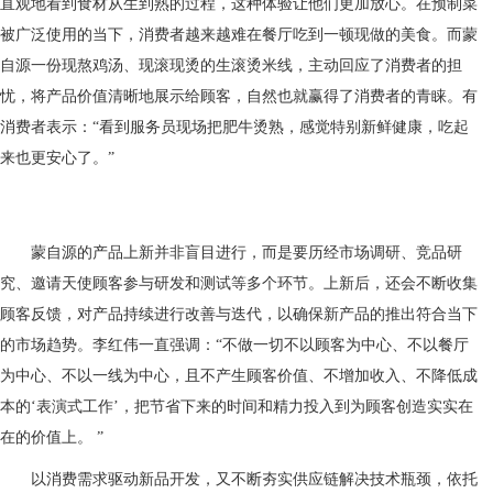
直观地看到食材从生到熟的过程，这种体验让他们更加放心。在预制菜
被广泛使用的当下，消费者越来越难在餐厅吃到一顿现做的美食。而蒙
自源一份现熬鸡汤、现滚现烫的生滚烫米线，主动回应了消费者的担
忧，将产品价值清晰地展示给顾客，自然也就赢得了消费者的青睐。有
消费者表示：“看到服务员现场把肥牛烫熟，感觉特别新鲜健康，吃起
来也更安心了。”
蒙自源的产品上新并非盲目进行，而是要历经市场调研、竞品研
究、邀请天使顾客参与研发和测试等多个环节。上新后，还会不断收集
顾客反馈，对产品持续进行改善与迭代，以确保新产品的推出符合当下
的市场趋势。李红伟一直强调：“不做一切不以顾客为中心、不以餐厅
为中心、不以一线为中心，且不产生顾客价值、不增加收入、不降低成
本的‘表演式工作’，把节省下来的时间和精力投入到为顾客创造实实在
在的价值上。 ”
以消费需求驱动新品开发，又不断夯实供应链解决技术瓶颈，依托