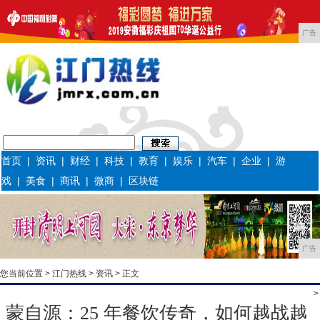
广告
首页
|
资讯
|
财经
|
科技
|
教育
|
娱乐
|
汽车
|
企业
|
游
戏
|
美食
|
商讯
|
微商
|
区块链
广告
您当前位置 >
江门热线
>
资讯
> 正文
>
蒙自源：25 年餐饮传奇，如何越战越