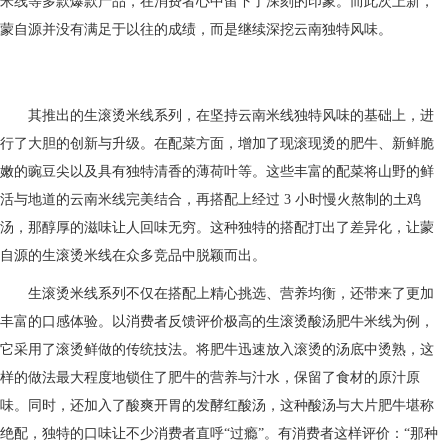
米线等多款爆款产品，在消费者心中留下了深刻的印象。而此次上新，
蒙自源并没有满足于以往的成绩，而是继续深挖云南独特风味。
其推出的生滚烫米线系列，在坚持云南米线独特风味的基础上，进
行了大胆的创新与升级。在配菜方面，增加了现滚现烫的肥牛、新鲜脆
嫩的豌豆尖以及具有独特清香的薄荷叶等。这些丰富的配菜将山野的鲜
活与地道的云南米线完美结合，再搭配上经过 3 小时慢火熬制的土鸡
汤，那醇厚的滋味让人回味无穷。这种独特的搭配打出了差异化，让蒙
自源的生滚烫米线在众多竞品中脱颖而出。
生滚烫米线系列不仅在搭配上精心挑选、营养均衡，还带来了更加
丰富的口感体验。以消费者反馈评价极高的生滚烫酸汤肥牛米线为例，
它采用了滚烫鲜做的传统技法。将肥牛迅速放入滚烫的汤底中烫熟，这
样的做法最大程度地锁住了肥牛的营养与汁水，保留了食材的原汁原
味。同时，还加入了酸爽开胃的发酵红酸汤，这种酸汤与大片肥牛堪称
绝配，独特的口味让不少消费者直呼“过瘾”。有消费者这样评价：“那种