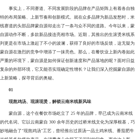
事实上，不同赛道、不同发展阶段的品牌在产品矩阵上有着各自独
特的布局策略、上新节奏和创新模式。就在众多品牌为新品发愁时，米
线赛道的头部品牌蒙自源却走出了一条与众不同的道路。今年以来，蒙
自源动作不断，多款新品接连亮相市场。近期，其推出的生滚烫米线系
列更是在市场上激起了不小的波澜，获得了良好的市场反馈，这无疑为
蒙自源在激烈的竞争中增添了一抹亮色。那么，在餐饮业上新内卷如此
严重的环境下，蒙自源是如何保证创新速度和产品落地的呢？面对日益
复杂的外部环境，它又能否实现确定性增长？让我们深入挖掘蒙自源的
上新策略，探寻背后的奥秘。
01
现熬鸡汤、现滚现烫，解锁云南米线新风味
蒙自源，这个在餐饮市场屹立了 25 年的品牌，早已成为云南米线
的代名词。它以云南蒙自 300 余年历史的过桥米线文化为深厚根基，巧
妙地融合了“现熬鸡汤”工艺，曾经推出过原汤一品土鸡米线、番茄肥牛