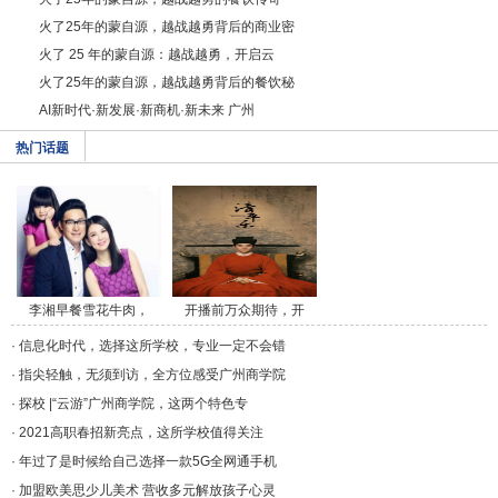
火了25年的蒙自源，越战越勇背后的商业密
火了 25 年的蒙自源：越战越勇，开启云
火了25年的蒙自源，越战越勇背后的餐饮秘
AI新时代·新发展·新商机·新未来 广州
热门话题
李湘早餐雪花牛肉，
开播前万众期待，开
午/a>
播/a>
·
信息化时代，选择这所学校，专业一定不会错
·
指尖轻触，无须到访，全方位感受广州商学院
·
探校 |“云游”广州商学院，这两个特色专
·
2021高职春招新亮点，这所学校值得关注
·
年过了是时候给自己选择一款5G全网通手机
·
加盟欧美思少儿美术 营收多元解放孩子心灵