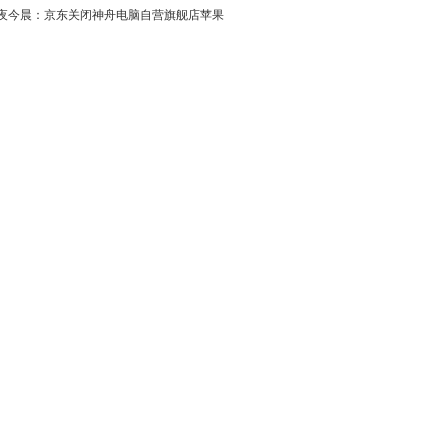
夜今晨：京东关闭神舟电脑自营旗舰店苹果