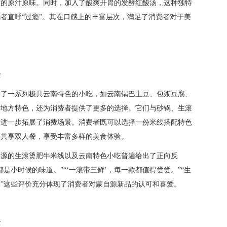
材的原汁原味。同时，加入了酸爽开胃的发酵红酸汤，这种独特
者直呼“过瘾”。其在口感上的丰富层次，满足了消费者对于美
景
出了一系列极具云南特色的小吃，如云南锅巴土豆、包浆豆腐、
的地方特色，还为消费者提供了更多的选择。它们与砂锅、生滚
，进一步拓展了消费场景。消费者既可以选择一份米线搭配特色
起共享双人餐，享受丰富多样的美食体验。
自源的生滚烫肥牛米线以及云南特色小吃普遍给出了正向反
是小时候的味道。”“‘一滚带三鲜’，每一款都值得尝尝。”“生
”这些评价充分体现了消费者对蒙自源新品的认可和喜爱。
念