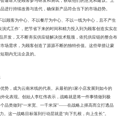
还会邀请天使顾客参与研发和测试，获取他们的意见和建议。上
产品进行持续改善与迭代，确保新产品符合当下的市场趋势。
不以顾客为中心、不以餐厅为中心、不以一线为中心，且不产生
表演式工作’，把节省下来的时间和精力投入到为顾客创造实实在
新品开发，又不断夯实供应链解决技术瓶颈，依托供应链的整合布
应市场需求，为顾客创造了源源不断的独特价值。这些举措让蒙
手短期内无法企及的。
程
优势，成为云南米线的代表。从最初的1家小店发展到如今的
战略的外化表现。创始人李红伟表示，战略就是将一件事情做到极
个品类做到“一米宽、一千米深”——在战略上择高而立打透品
努力。这一战略目标落到行动层就是“向下扎根，向上生长”。