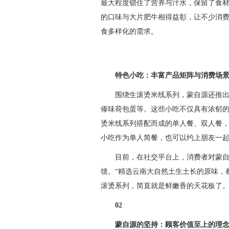
最大程度锁住了营养与汁水，保留了食
的口味与大片肥牛相得益彰，让不少消费
食多样化的需求。
特色小吃：丰富产品矩阵与消费场
围绕生滚烫米线系列，蒙自源还推
傣味荷包蛋等。这些小吃不仅具有浓郁
烫米线系列搭配而成的单人餐、双人餐
小吃作为单人简餐，也可以约上朋友一
目前，在社交平台上，消费者对蒙
馈。“精选云南大自然土生土长的原味，都
滚烫系列，简直就是鲜嫩香的天花板了。
02
蒙自源的坚持：顾客价值至上的理