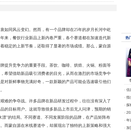
衰如同风云变幻。然而，有一个品牌却在25年的岁月长河中屹
近年来，餐饮行业新品上新内卷严重，各个赛道都在加速迭代新
热
持着稳定的上新节奏，还取得了显著的市场成绩。那么，蒙自源
品牌提升竞争力的重要手段。茶饮、咖啡、烘焙、火锅、粉面等
品，希望借助新品吸引消费者的目光，从而在激烈的市场竞争中
总是对新鲜事物充满好奇，一款新颖的产品可能会迅速吸引他们
益。
·
信
·
指
场艰难的争夺战。许多品牌在新品研发过程中，往往没有深入了
·
探
产品的目标用户。这就导致很多新品上市后无人问津，预期的销
·
2
水漂”的结局。不同赛道、不同发展阶段的品牌，在产品矩阵布
·
年
异。而蒙自源在米线赛道中，却展现出了独特的上新策略和强大
·
加