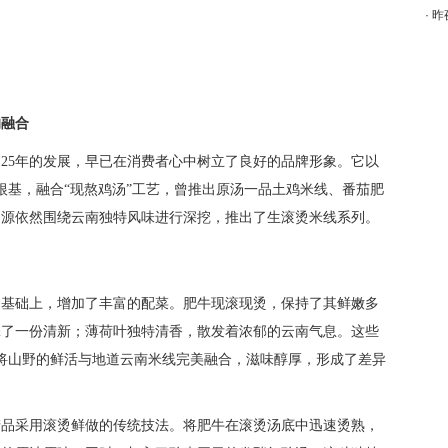
·
昨
的融合
25年的发展，早已在消费者心中树立了良好的品牌形象。它以
为根基，融合“现熬鸡汤”工艺，曾推出原汤一品土鸡米线、番茄肥
自源依然围绕云南独特风味进行深挖，推出了生滚烫米线系列。
的基础上，增加了丰富的配菜。肥牛现滚现烫，保持了其鲜嫩多
添了一份清新；薄荷叶独特清香，散发着浓郁的云南气息。这些
将山野的鲜活与地道云南米线完美融合，滋味醇厚，形成了差异
产品采用滚烫鲜做的传统技法。将肥牛在滚烫汤底中迅速烫熟，