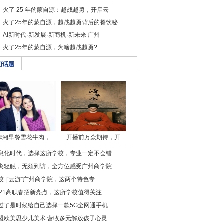
火了 25 年的蒙自源：越战越勇，开启云
火了25年的蒙自源，越战越勇背后的餐饮秘
AI新时代·新发展·新商机·新未来 广州
火了25年的蒙自源，为啥越战越勇?
门话题
李湘早餐雪花牛肉，
开播前万众期待，开
午/a>
播/a>
息化时代，选择这所学校，专业一定不会错
尖轻触，无须到访，全方位感受广州商学院
校 |“云游”广州商学院，这两个特色专
021高职春招新亮点，这所学校值得关注
过了是时候给自己选择一款5G全网通手机
盟欧美思少儿美术 营收多元解放孩子心灵