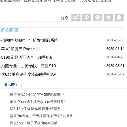
者慎重核实！任何投资加盟均有风险，提醒广大民众投资需谨慎！
分享
相关新闻
创融时代耗时一年研发“添彩系统
2020-03-30
·
苹果“印度产iPhone 11
2020-04-14
·
3199元起值不值？一加手机6
2020-04-25
·
拍照专业、手游畅快，三星S10
2020-05-01
·
这8款用户评价度较高的手机AP
2020-05-09
·
资讯排行
风行电视55寸和PPTV-55P电视哪个
苹果iPhone6手机进水没信号无服务!
iOS 13上手体验 体验再升级/“深色
坚果Pro发布，千元机能否捍卫锤子的天生
深度分析：锤子手机为何卖不动!