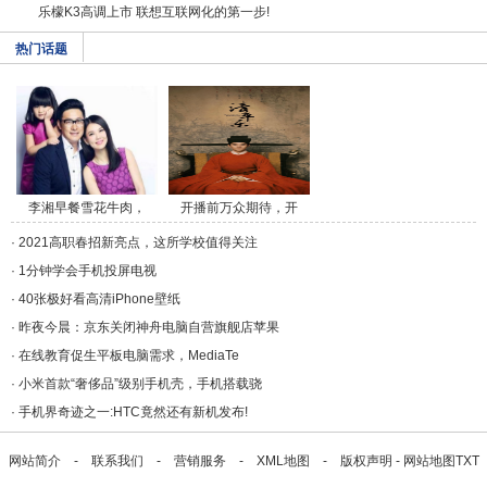
乐檬K3高调上市 联想互联网化的第一步!
热门话题
李湘早餐雪花牛肉，
开播前万众期待，开
午/a>
播/a>
·
2021高职春招新亮点，这所学校值得关注
·
1分钟学会手机投屏电视
·
40张极好看高清iPhone壁纸
·
昨夜今晨：京东关闭神舟电脑自营旗舰店苹果
·
在线教育促生平板电脑需求，MediaTe
·
小米首款“奢侈品”级别手机壳，手机搭载骁
·
手机界奇迹之一:HTC竟然还有新机发布!
网站简介
-
联系我们
-
营销服务
-
XML地图
-
版权声明
-
网站地图
TXT