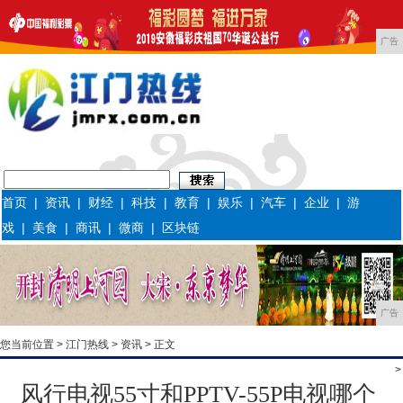
广告
首页
|
资讯
|
财经
|
科技
|
教育
|
娱乐
|
汽车
|
企业
|
游
戏
|
美食
|
商讯
|
微商
|
区块链
广告
您当前位置 >
江门热线
>
资讯
> 正文
>
风行电视55寸和PPTV-55P电视哪个