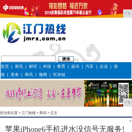
广告
首页
|
资讯
|
财经
|
科技
|
教育
|
娱乐
|
汽车
|
企业
|
游
戏
|
美食
|
商讯
|
微商
|
区块链
广告
您当前位置 >
江门热线
>
商讯
> 正文
>
苹果iPhone6手机进水没信号无服务!