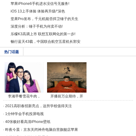
苹果iPhone6手机进水没信号无服务!
iOS 13上手体验 体验再升级/“深色
坚果Pro发布，千元机能否捍卫锤子的天生
深度分析：锤子手机为何卖不动!
乐檬K3高调上市 联想互联网化的第一步!
畅行蓝天43载，中国联合航空五星机长郭安
热门话题
李湘早餐雪花牛肉，
开播前万众期待，开
午/a>
播/a>
·
2021高职春招新亮点，这所学校值得关注
·
1分钟学会手机投屏电视
·
40张极好看高清iPhone壁纸
·
昨夜今晨：京东关闭神舟电脑自营旗舰店苹果