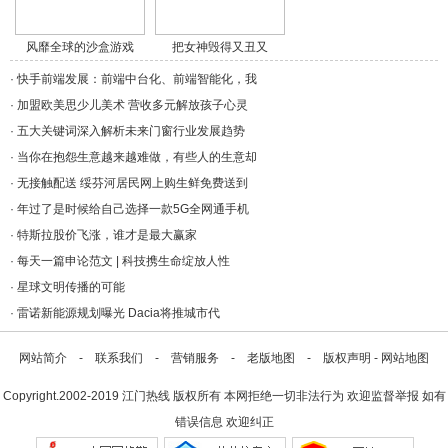
风靡全球的沙盒游戏
把女神毁得又丑又
《/a>
秃，/a>
·
快手前端发展：前端中台化、前端智能化，我
·
加盟欧美思少儿美术 营收多元解放孩子心灵
·
五大关键词深入解析未来门窗行业发展趋势
·
当你在抱怨生意越来越难做，有些人的生意却
·
无接触配送 绥芬河居民网上购生鲜免费送到
·
年过了是时候给自己选择一款5G全网通手机
·
特斯拉股价飞涨，谁才是最大赢家
·
每天一篇申论范文 | 科技携生命绽放人性
·
星球文明传播的可能
·
雷诺新能源规划曝光 Dacia将推城市代
网站简介
-
联系我们
-
营销服务
-
老版地图
-
版权声明
-
网站地图
Copyright.2002-2019
江门热线
版权所有 本网拒绝一切非法行为 欢迎监督举报 如有
错误信息 欢迎纠正