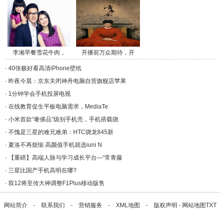
李湘早餐雪花牛肉，
开播前万众期待，开
午/a>
播/a>
·
40张极好看高清iPhone壁纸
·
昨夜今晨：京东关闭神舟电脑自营旗舰店苹果
·
1分钟学会手机投屏电视
·
在线教育促生平板电脑需求，MediaTe
·
小米首款“奢侈品”级别手机壳，手机搭载骁
·
不愧是三星的难兄难弟：HTC骁龙845新
·
夏洛不再烦恼 高颜值手机就选iuni N
·
【重磅】高端人脉与学习成长平台—“常青藤
·
三星比国产手机高明在哪?
·
双12将至传大神调整F1Plus移动版售
网站简介
-
联系我们
-
营销服务
-
XML地图
-
版权声明
-
网站地图
TXT