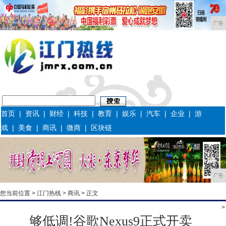
广告
首页
|
资讯
|
财经
|
科技
|
教育
|
娱乐
|
汽车
|
企业
|
游
戏
|
美食
|
商讯
|
微商
|
区块链
广告
您当前位置 >
江门热线
>
商讯
> 正文
>
够低调!谷歌Nexus9正式开卖