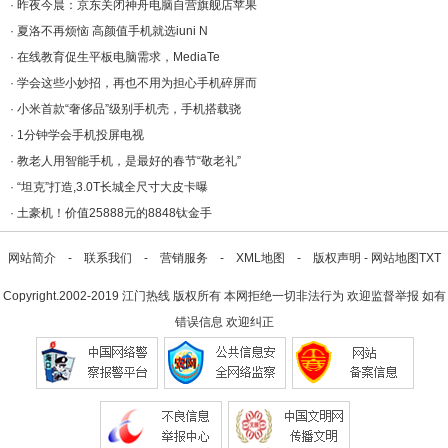
·
昨夜今晨：京东关闭神舟电脑自营旗舰店苹果
·
夏洛不再烦恼 高颜值手机就选iuni N
·
在线教育促生平板电脑需求，MediaTe
·
学会这些小妙招，再也不用为担心手机碎屏而
·
小米首款“奢侈品”级别手机壳，手机搭载骁
·
1分钟学会手机投屏电视
·
教老人用智能手机，是最好的春节“敬老礼”
·
“坦克”打造,3.0T长城全尺寸大皮卡曝
·
土豪机！价值25888元的8848钛金手
网站简介
-
联系我们
-
营销服务
-
XML地图
-
版权声明
-
网站地图
TXT
Copyright.2002-2019
江门热线
版权所有 本网拒绝一切非法行为 欢迎监督举报 如有
错误信息 欢迎纠正