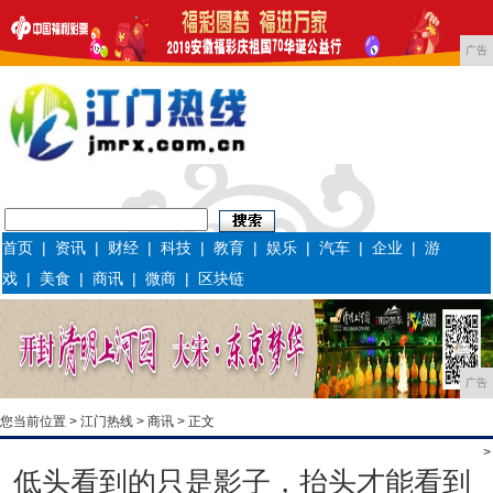
广告
首页
|
资讯
|
财经
|
科技
|
教育
|
娱乐
|
汽车
|
企业
|
游
戏
|
美食
|
商讯
|
微商
|
区块链
广告
您当前位置 >
江门热线
>
商讯
> 正文
>
低头看到的只是影子，抬头才能看到