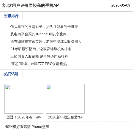
这8款用户评价度较高的手机AP
2020-05-09
·
资讯排行
低头看到的只是影子，抬头才能看到全世界
从电商平台买的 iPhone 可以享受保
西布朗维奇重返英超，老牌中资球队吸引国人
21考研报班指南，论教育辅导机构排名
三级国资入股赋能 易事特迈向新征程
用“芯”演绎，奔腾T77 PRO发动机热
热门话题
剧透！2020年有一/a>
2020新年限定独爱/a>
·
40张极好看高清iPhone壁纸