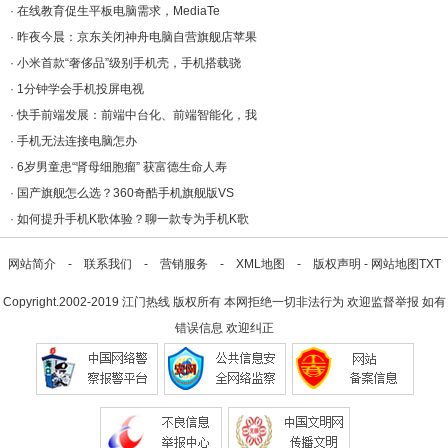
·
在线教育促生平板电脑需求，MediaTe
·
昨夜今晨：京东关闭神舟电脑自营旗舰店苹果
·
小米首款“奢侈品”级别手机壳，手机搭载骁
·
1分钟学会手机投屏电视
·
快手前端发展：前端中台化、前端智能化，我
·
手机无法连接电脑怎办
·
6岁男童患“肾母细胞瘤” 获富德生命人寿
·
国产旗舰怎么选？360奇酷手机旗舰版VS
·
如何提升手机K歌体验？聊一款专为手机K歌
网站简介
-
联系我们
-
营销服务
-
XML地图
-
版权声明
-
网站地图
TXT
Copyright.2002-2019
江门热线
版权所有 本网拒绝一切非法行为 欢迎监督举报 如有
错误信息 欢迎纠正