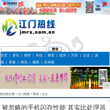
广告
首页
|
资讯
|
财经
|
科技
|
教育
|
娱乐
|
汽车
|
企业
|
游
戏
|
美食
|
商讯
|
微商
|
区块链
广告
您当前位置 >
江门热线
>
商讯
> 正文
>
被忽略的手机闪存性能 其实比处理器