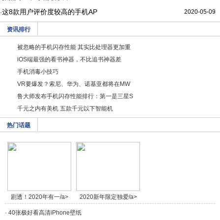
这8款用户评价度较高的手机AP
2020-05-09
·
资讯排行
被忽略的手机闪存性能 其实比处理器更加重
iOS端最强的看书神器，不比追书神器差
手机消毒小技巧
VR要爆发？索尼、华为、诺基亚都将在MW
鲁大师发布手机闪存性能排行：第一是三星S
千元之内有美机 五款千元以下智能机
热门话题
剧透！2020年有一/a>
2020新年限定独爱/a>
·
40张极好看高清iPhone壁纸