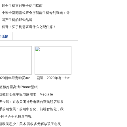
最全手机支付安全使用指南
小米全新翻盖式折叠屏智能手机专利曝光：外
国产手机的那些品牌
科普！买手机需要看什么之配件篇！
门话题
020新年限定独爱/a>
剧透！2020年有一/a>
0张极好看高清iPhone壁纸
线教育促生平板电脑需求，MediaTe
夜今晨：京东关闭神舟电脑自营旗舰店苹果
手前端发展：前端中台化、前端智能化，我
分钟学会手机投屏电视
盟欧美思少儿美术 营收多元解放孩子心灵