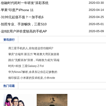
创融时代耗时一年研发“添彩系统
2020-03-30
·
苹果“印度产iPhone 11
2020-04-14
·
3199元起值不值？一加手机6
2020-04-25
·
拍照专业、手游畅快，三星S10
2020-05-01
·
这8款用户评价度较高的手机AP
2020-05-09
·
资讯排行
用三星手机的人,你知道这些功能吗?
肇庆“古端州 新活力”粤港澳大湾区旅游港
跳出“无醛添加”浪潮，玛格致力成为“高端
时尚+科技 三星Galaxy Z Fol
华为Nova7解析,余承东让你忘记参数的
烙印探店:小米家的安卓机皇,小米note
热门话题