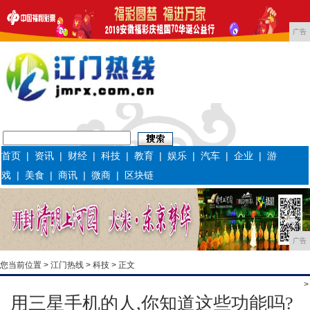
广告
首页
|
资讯
|
财经
|
科技
|
教育
|
娱乐
|
汽车
|
企业
|
游
戏
|
美食
|
商讯
|
微商
|
区块链
广告
您当前位置 >
江门热线
>
科技
> 正文
>
用三星手机的人,你知道这些功能吗?