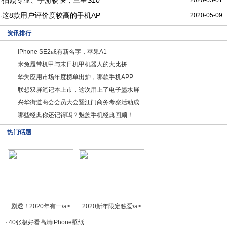
拍照专业、手游畅快，三星S10
2020-05-01
·
这8款用户评价度较高的手机AP
2020-05-09
·
资讯排行
iPhone SE2或有新名字，苹果A1
米兔履带机甲与末日机甲机器人的大比拼
华为应用市场年度榜单出炉，哪款手机APP
联想双屏笔记本上市，这次用上了电子墨水屏
兴华街道商会会员大会暨江门商务考察活动成
哪些经典你还记得吗？魅族手机经典回顾！
热门话题
剧透！2020年有一/a>
2020新年限定独爱/a>
·
40张极好看高清iPhone壁纸