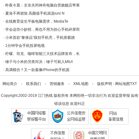
·
昨夜今晨：京东关闭神舟电脑自营旗舰店苹果
·
夏洛不再烦恼 高颜值手机就选iuni N
·
在线教育促生平板电脑需求，MediaTe
·
学会这些小妙招，再也不用为担心手机碎屏而
·
小米首款“奢侈品”级别手机壳，手机搭载骁
·
1分钟学会手机投屏电视
·
柠檬、坦克、咖啡智能三大技术品牌发布，长
·
锤子与小米的另类对决：锤子可刷入MIUI
·
高调模仿？又一款最像iPhone的手机面
网站简介
-
联系我们
-
营销服务
-
XML地图
-
版权声明
-
网站地图
TXT
Copyright.2002-2019
江门热线
版权所有 本网拒绝一切非法行为 欢迎监督举报 如有
错误信息 欢迎纠正