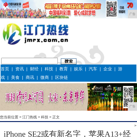
广告
首页
|
资讯
|
财经
|
科技
|
教育
|
娱乐
|
汽车
|
企业
|
游
戏
|
美食
|
商讯
|
微商
|
区块链
广告
您当前位置 >
江门热线
>
科技
> 正文
>
iPhone SE2或有新名字，苹果A13+经