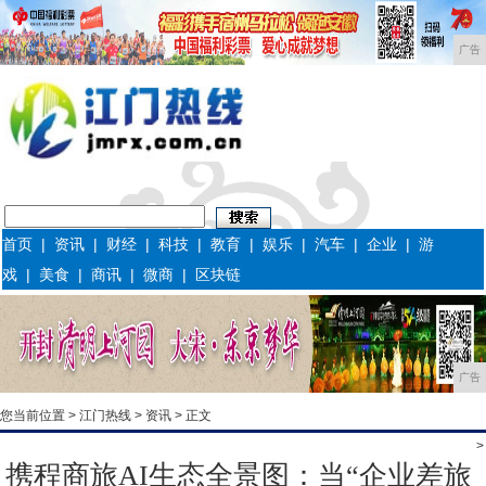
广告
首页
|
资讯
|
财经
|
科技
|
教育
|
娱乐
|
汽车
|
企业
|
游
戏
|
美食
|
商讯
|
微商
|
区块链
广告
您当前位置 >
江门热线
>
资讯
> 正文
>
携程商旅AI生态全景图：当“企业差旅