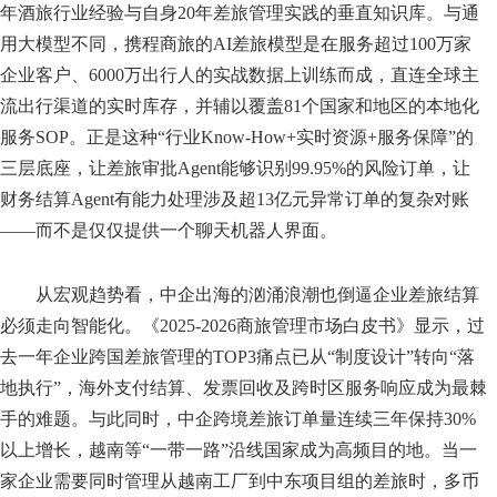
年酒旅行业经验与自身20年差旅管理实践的垂直知识库。与通
用大模型不同，携程商旅的AI差旅模型是在服务超过100万家
企业客户、6000万出行人的实战数据上训练而成，直连全球主
流出行渠道的实时库存，并辅以覆盖81个国家和地区的本地化
服务SOP。正是这种“行业Know-How+实时资源+服务保障”的
三层底座，让差旅审批Agent能够识别99.95%的风险订单，让
财务结算Agent有能力处理涉及超13亿元异常订单的复杂对账
——而不是仅仅提供一个聊天机器人界面。
从宏观趋势看，中企出海的汹涌浪潮也倒逼企业差旅结算
必须走向智能化。《2025-2026商旅管理市场白皮书》显示，过
去一年企业跨国差旅管理的TOP3痛点已从“制度设计”转向“落
地执行”，海外支付结算、发票回收及跨时区服务响应成为最棘
手的难题。与此同时，中企跨境差旅订单量连续三年保持30%
以上增长，越南等“一带一路”沿线国家成为高频目的地。当一
家企业需要同时管理从越南工厂到中东项目组的差旅时，多币