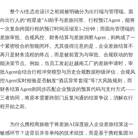
整个AI生态在设计之初就被明确分为出行端与管理端。面
向出行人的“程星途”AI助手与差旅问答、行程预订Agent，能将
一次复杂跨国行程的预订时间压缩至1-2分钟；而面向管理端的
差旅审批、合规风控、财务结算与差旅洞察Agent，则构成了一
个紧密咬合的智能闭环。尤其值得注意的是，企业差旅结算不
再只是财务流程的终点，而是被前置为与审批、合规联动的智
能决策节点。例如，当员工发起赴越南工厂的差旅申请时，审
批Agent会结合行程冲突模型与历史合规数据秒级评估，合规风
控Agent实时校验是否触发“酒店异常套现”等7大风险规则，而
财务结算Agent则同步匹配企业预设的预算代码与支付方式——
三者协同，将原本需要跨部门反复沟通的结算争议，消解在行
程开始之前。
为什么携程商旅敢于将差旅AI深度嵌入企业差旅结算这一
敏感环节？这背后并非单纯的技术炫技，而是基于携程集团30