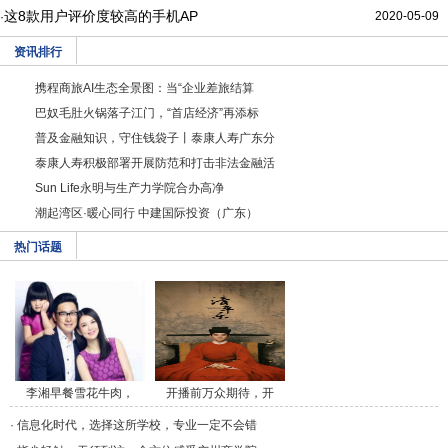
这8款用户评价度较高的手机AP
2020-05-09
·
资讯排行
携程商旅AI生态全景图：当“企业差旅结算
巴奴毛肚火锅落子江门，“首店经济”再添标
普及金融知识，守住钱袋子丨泰康人寿广东分
泰康人寿积极部署开展防范和打击非法金融活
Sun Life永明与⽣产⼒学院合办⾼净
潮起湾区·暖心同行 中建国际投资（广东）
热门话题
李湘早餐雪花牛肉，
开播前万众期待，开
午/a>
播/a>
·
信息化时代，选择这所学校，专业一定不会错