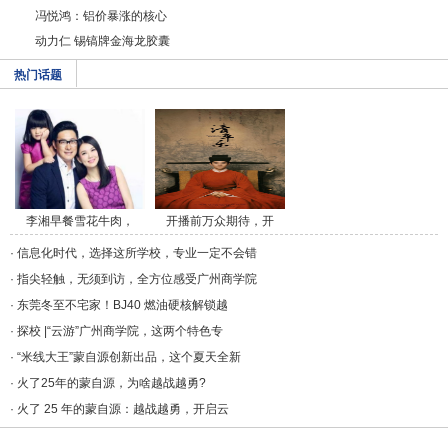
冯悦鸿：铝价暴涨的核心
动力仁 锡镐牌金海龙胶囊
热门话题
李湘早餐雪花牛肉，
开播前万众期待，开
午/a>
播/a>
·
信息化时代，选择这所学校，专业一定不会错
·
指尖轻触，无须到访，全方位感受广州商学院
·
东莞冬至不宅家！BJ40 燃油硬核解锁越
·
探校 |“云游”广州商学院，这两个特色专
·
“米线大王”蒙自源创新出品，这个夏天全新
·
火了25年的蒙自源，为啥越战越勇?
·
火了 25 年的蒙自源：越战越勇，开启云