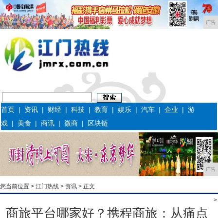
广告
首页
|
资讯
|
财经
|
科技
|
教育
|
娱乐
|
汽车
|
企业
|
游
戏
|
美食
|
商讯
|
微商
|
区块链
广告
您当前位置 >
江门热线
>
资讯
> 正文
>
商旅平台哪家好？携程商旅：从痛点