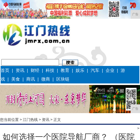
广告
首页
|
资讯
|
财经
|
科技
|
教育
|
娱乐
|
汽车
|
企业
|
游
戏
|
美食
|
商讯
|
微商
|
区块链
广告
您当前位置 >
江门热线
>
资讯
> 正文
>
如何选择一个医院导航厂商？ （医院