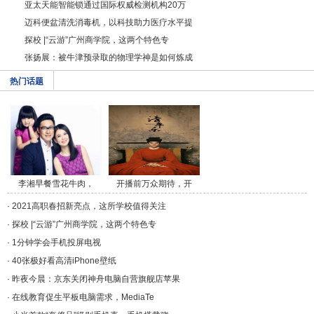
亚太天能智能锁通过国际权威检测机构20万
迈科便盆清洗消毒机，以科技助力医疗水平提
探校 |“云游”广州商学院，这两个特色专
张扬展：被牛津预录取的物理学神是如何炼成
热门话题
李湘早餐雪花牛肉，
开播前万众期待，开
午/a>
播/a>
·
2021高职春招新亮点，这所学校值得关注
·
探校 |“云游”广州商学院，这两个特色专
·
1分钟学会手机投屏电视
·
40张极好看高清iPhone壁纸
·
昨夜今晨：京东关闭神舟电脑自营旗舰店苹果
·
在线教育促生平板电脑需求，MediaTe