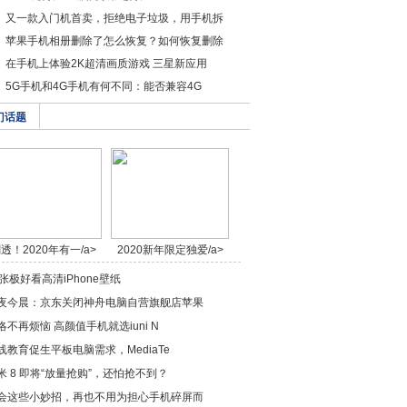
又一款入门机首卖，拒绝电子垃圾，用手机拆
苹果手机相册删除了怎么恢复？如何恢复删除
在手机上体验2K超清画质游戏 三星新应用
5G手机和4G手机有何不同：能否兼容4G
门话题
透！2020年有一/a>
2020新年限定独爱/a>
0张极好看高清iPhone壁纸
夜今晨：京东关闭神舟电脑自营旗舰店苹果
洛不再烦恼 高颜值手机就选iuni N
线教育促生平板电脑需求，MediaTe
米 8 即将“放量抢购”，还怕抢不到？
会这些小妙招，再也不用为担心手机碎屏而