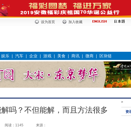
设为首页
加入收藏
|
娱乐
|
汽车
|
企业
|
游戏
|
美食
|
商讯
|
微商
|
区块链
>
能解吗？不但能解，而且方法很多
资
阅读：1145
来源：