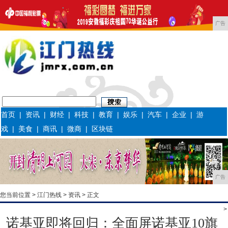
广告
首页
|
资讯
|
财经
|
科技
|
教育
|
娱乐
|
汽车
|
企业
|
游
戏
|
美食
|
商讯
|
微商
|
区块链
广告
您当前位置 >
江门热线
>
资讯
> 正文
>
诺基亚即将回归：全面屏诺基亚10旗