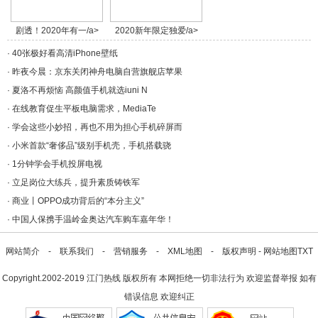
剧透！2020年有一/a>
2020新年限定独爱/a>
·
40张极好看高清iPhone壁纸
·
昨夜今晨：京东关闭神舟电脑自营旗舰店苹果
·
夏洛不再烦恼 高颜值手机就选iuni N
·
在线教育促生平板电脑需求，MediaTe
·
学会这些小妙招，再也不用为担心手机碎屏而
·
小米首款“奢侈品”级别手机壳，手机搭载骁
·
1分钟学会手机投屏电视
·
立足岗位大练兵，提升素质铸铁军
·
商业丨OPPO成功背后的“本分主义”
·
中国人保携手温岭金奥达汽车购车嘉年华！
网站简介
-
联系我们
-
营销服务
-
XML地图
-
版权声明
-
网站地图
TXT
Copyright.2002-2019
江门热线
版权所有 本网拒绝一切非法行为 欢迎监督举报 如有
错误信息 欢迎纠正