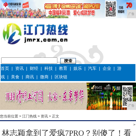
广告
首页
|
资讯
|
财经
|
科技
|
教育
|
娱乐
|
汽车
|
企业
|
游
戏
|
美食
|
商讯
|
微商
|
区块链
广告
您当前位置 >
江门热线
>
资讯
> 正文
>
林志颖拿到了爱疯7PRO？别傻了！看