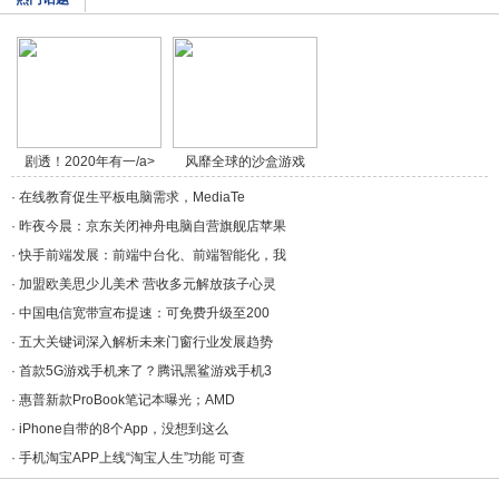
剧透！2020年有一/a>
风靡全球的沙盒游戏
《/a>
·
在线教育促生平板电脑需求，MediaTe
·
昨夜今晨：京东关闭神舟电脑自营旗舰店苹果
·
快手前端发展：前端中台化、前端智能化，我
·
加盟欧美思少儿美术 营收多元解放孩子心灵
·
中国电信宽带宣布提速：可免费升级至200
·
五大关键词深入解析未来门窗行业发展趋势
·
首款5G游戏手机来了？腾讯黑鲨游戏手机3
·
惠普新款ProBook笔记本曝光；AMD
·
iPhone自带的8个App，没想到这么
·
手机淘宝APP上线“淘宝人生”功能 可查